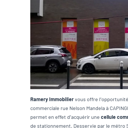
Ramery Immobilier
vous offre l’opportunité
commerciale rue Nelson Mandela à CAPIN
permet en effet d’acquérir une
cellule com
de stationnement. Desservie par le métro S