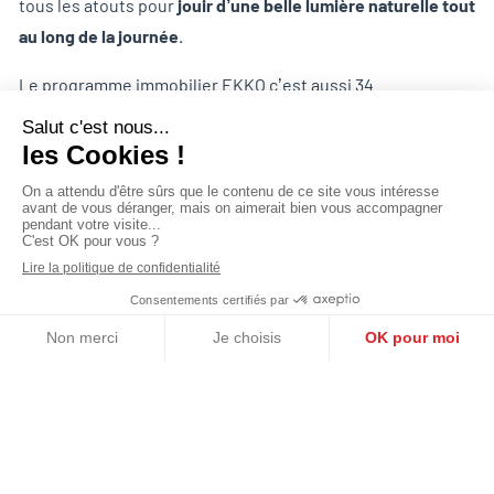
tous les atouts pour
jouir d’une belle lumière naturelle tout
au long de la journée
.
Le programme immobilier EKKO c’est aussi 34
appartements du T2 au T5 en accession libre et 38
appartements du T2 au T4 en accession maîtrisée (prix au
m² en dessous du marché, TVA 5,5%…).
La force de ce nouveau projet réside dans sa
localisation
privilégiée
: Ekko se niche au cœur de Fives Cail, quartier
en plein essor de Lille. Situé
à quelques arrêts de métro du
centre-ville
(Ligne 1-Marbrerie), c’est le
nouveau quartier
de tous les possibles
.