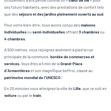
lotissement a été pensé comme un «
cœur de vie
» pour
ses futurs habitants, avec des prestations de confort tels
que des
séjours et des jardins pleinement ouverts au sud
.
Pour votre bien-être, nous avons conçu des
maisons
individuelles
ou
semi-individuelles
offrant
3 chambres
ou
4 chambres
.
A 500 mètres, vous rejoignez aisément à pied la rue
principale de la commune,
bordée de commerces et
services
. Vous êtes à 5 min de la
Grand-Place
d’Armentières
et son magnifique beffroi, classé au
patrimoine mondial de l’UNESCO
!
En 20 minutes vous atteignez la ville de
Lille
, que ce soit en
voiture
ou par le
train
.