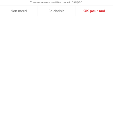
Vous avez un projet ?
Prénom et Nom
E-mail
Téléphone
Message
03 20 77 88 33