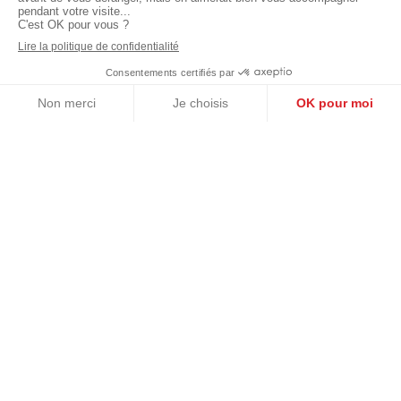
Longée par le ruisseau de Vauhallan, au cœur d’un espace
boisé et champêtre, la parcelle accueillera trois ambiances
végétales différentes où érables et frênes côtoieront
poiriers à fleurs.
Une grande prairie permettra un développement important
de la biodiversité avec des érables, aulnes et sorbiers.
Le long de l’axe nord-sud, un chemin planté d’arbres
fruités rythmera la promenade tout en protégeant du vis-
à-vis avec les logements du rez-de-chaussée.
Un lieu de repos vient enfin compléter ces ambiances en
permettant la rencontre entre les divers résidents autour
d’un jardin paysager avec cerisiers, pommiers, poiriers ou
pruniers.