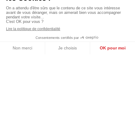
modestes. Afin d’éviter les abus, les locataires sont
donc également soumis à deux conditions :
Ils ne doivent pas appartenir au foyer fiscal du propriétaire.
Ils doivent respecter des plafonds de ressources. Ces
derniers sont fixés en fonction de la composition du foyer
et de la localisation du bien, et sont actualisés chaque
année. Pour 2022, les plafonds de ressources des
locataires Pinel sont :
Défiscaliser en loi Pinel peut donc s’avérer
particulièrement intéressant. En respectant bien
toutes les conditions imposées par le dispositif,
vous pourrez ainsi économiser jusqu’à 63 000 euros.
Le dispositif de défiscalisation Pinel
vous permet de
concrétiser vos projets dans l’investissement immobilier
locatif.
Chaque investisseur pourra choisir de louer son